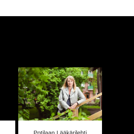
Potilaan Lääkärilehti