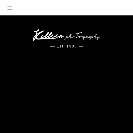
Est. 1908
MUOTOKUVA
Muotokuva miljöössä